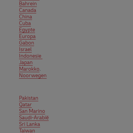
Bahrein
Canada
China
Cuba
Egypte
Europa
Gabon
Israel
Indonesie
Japan
Marokko
.
Noorwegen
Pakistan
Qatar
San Marino
Saudi-Arabië
Sri Lanka
Taiwan