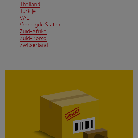
Thailand
Turkije
VAE
Verenigde Staten
Zuid-Afrika
Zuid-Korea
Zwitserland