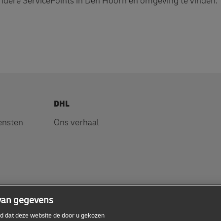
ndere ServicePoints in Den Hoorn en omgeving te vinden.
DHL
ensten
Ons verhaal
van gegevens
ord dat deze website de door u gekozen
ivacy Policy
Toegankelijkheid