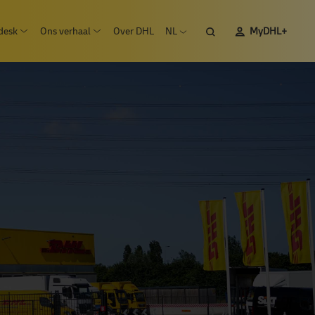
desk
Ons verhaal
Over DHL
NL
MyDHL+