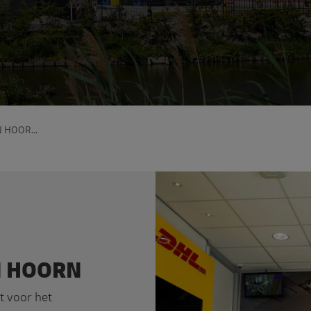
 HOOR...
N HOORN
t voor het