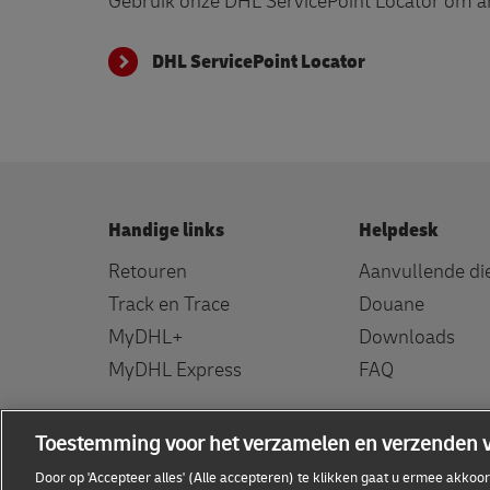
Gebruik onze DHL ServicePoint Locator om a
DHL ServicePoint Locator
Handige links
Helpdesk
Retouren
Aanvullende di
Track en Trace
Douane
MyDHL+
Downloads
MyDHL Express
FAQ
Toestemming voor het verzamelen en verzenden 
Door op 'Accepteer alles' (Alle accepteren) te klikken gaat u ermee akko
Toestemmingsinstellingen
Algemene voorwaarden
Pr