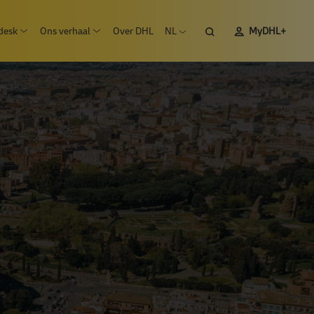
desk
Ons verhaal
Over DHL
NL
MyDHL+