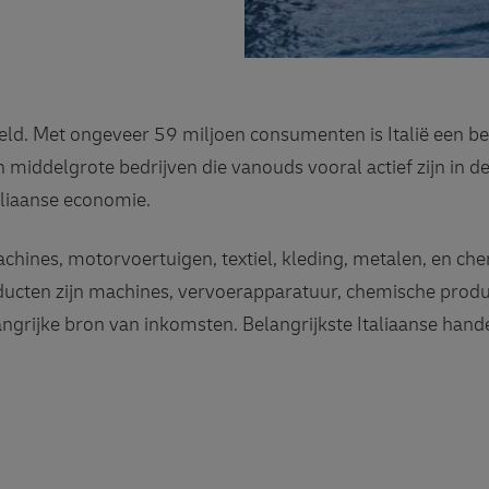
reld. Met ongeveer 59 miljoen consumenten is Italië een b
 middelgrote bedrijven die vanouds vooral actief zijn in 
aliaanse economie.
achines, motorvoertuigen, textiel, kleding, metalen, en ch
ducten zijn machines, vervoerapparatuur, chemische prod
angrijke bron van inkomsten. Belangrijkste Italiaanse handel