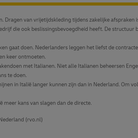
 Dragen van vrijetijdskleding tijdens zakelijke afspraken is
drijf die ook beslissingsbevoegdheid heeft. De structuur bi
ken gaat doen. Nederlanders leggen het liefst de contracte
een keer ontmoeten.
zakendoen met Italianen. Niet alle Italianen beheersen Engel
ans te doen.
jnen in Italië langer kunnen zijn dan in Nederland. Om vo
lië meer kans van slagen dan de directe.
derland (rvo.nl)