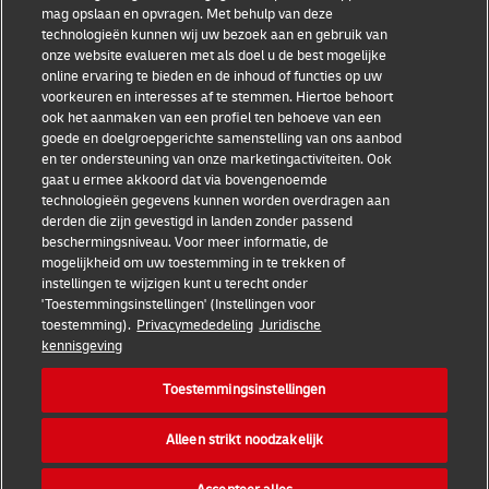
mag opslaan en opvragen. Met behulp van deze
Helpdesk
technologieën kunnen wij uw bezoek aan en gebruik van
onze website evalueren met als doel u de best mogelijke
online ervaring te bieden en de inhoud of functies op uw
DHL
voorkeuren en interesses af te stemmen. Hiertoe behoort
ook het aanmaken van een profiel ten behoeve van een
goede en doelgroepgerichte samenstelling van ons aanbod
en ter ondersteuning van onze marketingactiviteiten. Ook
gaat u ermee akkoord dat via bovengenoemde
Toestemmingsinstellingen
Algemene voorwaarden
technologieën gegevens kunnen worden overdragen aan
derden die zijn gevestigd in landen zonder passend
Privacy Policy
Toegankelijkheid
beschermingsniveau. Voor meer informatie, de
mogelijkheid om uw toestemming in te trekken of
instellingen te wijzigen kunt u terecht onder
'Toestemmingsinstellingen' (Instellingen voor
toestemming).
Privacymededeling
Juridische
kennisgeving
Toestemmingsinstellingen
Alleen strikt noodzakelijk
2026 DHL Express. Alle rechten voorbehouden