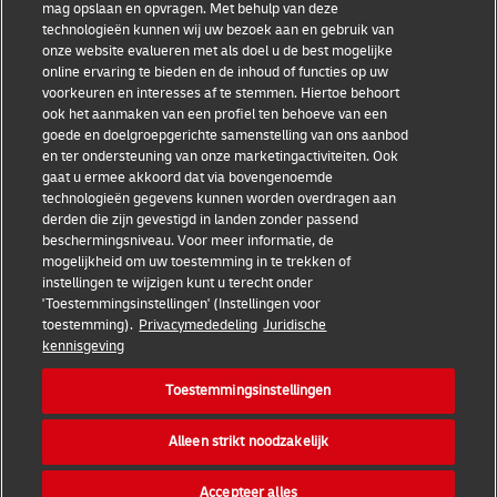
mag opslaan en opvragen. Met behulp van deze
Helpdesk
technologieën kunnen wij uw bezoek aan en gebruik van
onze website evalueren met als doel u de best mogelijke
online ervaring te bieden en de inhoud of functies op uw
DHL
voorkeuren en interesses af te stemmen. Hiertoe behoort
ook het aanmaken van een profiel ten behoeve van een
goede en doelgroepgerichte samenstelling van ons aanbod
en ter ondersteuning van onze marketingactiviteiten. Ook
gaat u ermee akkoord dat via bovengenoemde
Toestemmingsinstellingen
Algemene voorwaarden
technologieën gegevens kunnen worden overdragen aan
derden die zijn gevestigd in landen zonder passend
Privacy Policy
Toegankelijkheid
beschermingsniveau. Voor meer informatie, de
mogelijkheid om uw toestemming in te trekken of
instellingen te wijzigen kunt u terecht onder
'Toestemmingsinstellingen' (Instellingen voor
toestemming).
Privacymededeling
Juridische
kennisgeving
Toestemmingsinstellingen
Alleen strikt noodzakelijk
2026 DHL Express. Alle rechten voorbehouden
Accepteer alles