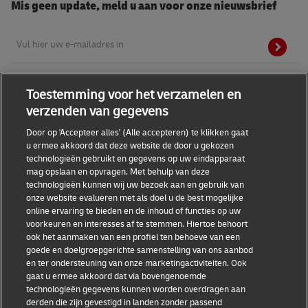
Mis geen update, meld u aan voor onze nieuwsbrief
Emailadres
Toestemming voor het verzamelen en
verzenden van gegevens
Handige links
Door op 'Accepteer alles' (Alle accepteren) te klikken gaat
u ermee akkoord dat deze website de door u gekozen
technologieën gebruikt en gegevens op uw eindapparaat
mag opslaan en opvragen. Met behulp van deze
Helpdesk
technologieën kunnen wij uw bezoek aan en gebruik van
onze website evalueren met als doel u de best mogelijke
online ervaring te bieden en de inhoud of functies op uw
DHL
voorkeuren en interesses af te stemmen. Hiertoe behoort
ook het aanmaken van een profiel ten behoeve van een
goede en doelgroepgerichte samenstelling van ons aanbod
en ter ondersteuning van onze marketingactiviteiten. Ook
gaat u ermee akkoord dat via bovengenoemde
Toestemmingsinstellingen
Algemene voorwaarden
technologieën gegevens kunnen worden overdragen aan
derden die zijn gevestigd in landen zonder passend
Privacy Policy
Toegankelijkheid