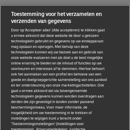
Toestemming voor het verzamelen en
verzenden van gegevens
Handige links
Door op 'Accepteer alles' (Alle accepteren) te klikken gaat
u ermee akkoord dat deze website de door u gekozen
technologieën gebruikt en gegevens op uw eindapparaat
mag opslaan en opvragen. Met behulp van deze
Helpdesk
technologieën kunnen wij uw bezoek aan en gebruik van
onze website evalueren met als doel u de best mogelijke
online ervaring te bieden en de inhoud of functies op uw
DHL
voorkeuren en interesses af te stemmen. Hiertoe behoort
ook het aanmaken van een profiel ten behoeve van een
goede en doelgroepgerichte samenstelling van ons aanbod
en ter ondersteuning van onze marketingactiviteiten. Ook
gaat u ermee akkoord dat via bovengenoemde
Toestemmingsinstellingen
Algemene voorwaarden
technologieën gegevens kunnen worden overdragen aan
derden die zijn gevestigd in landen zonder passend
Privacy Policy
Toegankelijkheid
beschermingsniveau. Voor meer informatie, de
mogelijkheid om uw toestemming in te trekken of
instellingen te wijzigen kunt u terecht onder
'Toestemmingsinstellingen' (Instellingen voor
toestemming).
Privacymededeling
Juridische